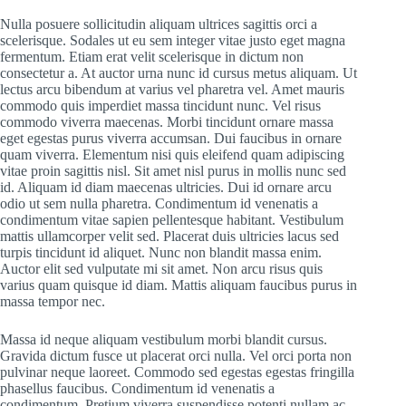
Nulla posuere sollicitudin aliquam ultrices sagittis orci a
scelerisque. Sodales ut eu sem integer vitae justo eget magna
fermentum. Etiam erat velit scelerisque in dictum non
consectetur a. At auctor urna nunc id cursus metus aliquam. Ut
lectus arcu bibendum at varius vel pharetra vel. Amet mauris
commodo quis imperdiet massa tincidunt nunc. Vel risus
commodo viverra maecenas. Morbi tincidunt ornare massa
eget egestas purus viverra accumsan. Dui faucibus in ornare
quam viverra. Elementum nisi quis eleifend quam adipiscing
vitae proin sagittis nisl. Sit amet nisl purus in mollis nunc sed
id. Aliquam id diam maecenas ultricies. Dui id ornare arcu
odio ut sem nulla pharetra. Condimentum id venenatis a
condimentum vitae sapien pellentesque habitant. Vestibulum
mattis ullamcorper velit sed. Placerat duis ultricies lacus sed
turpis tincidunt id aliquet. Nunc non blandit massa enim.
Auctor elit sed vulputate mi sit amet. Non arcu risus quis
varius quam quisque id diam. Mattis aliquam faucibus purus in
massa tempor nec.
Massa id neque aliquam vestibulum morbi blandit cursus.
Gravida dictum fusce ut placerat orci nulla. Vel orci porta non
pulvinar neque laoreet. Commodo sed egestas egestas fringilla
phasellus faucibus. Condimentum id venenatis a
condimentum. Pretium viverra suspendisse potenti nullam ac