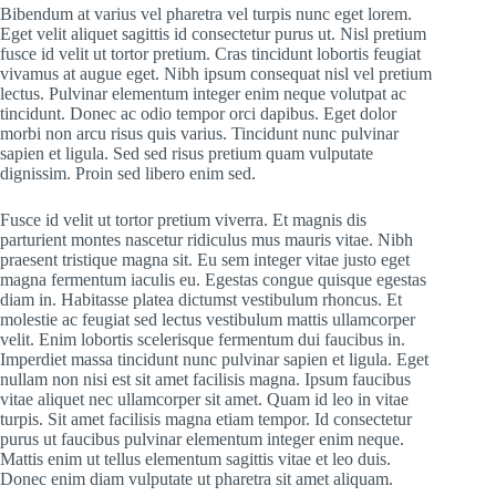
Bibendum at varius vel pharetra vel turpis nunc eget lorem.
Eget velit aliquet sagittis id consectetur purus ut. Nisl pretium
fusce id velit ut tortor pretium. Cras tincidunt lobortis feugiat
vivamus at augue eget. Nibh ipsum consequat nisl vel pretium
lectus. Pulvinar elementum integer enim neque volutpat ac
tincidunt. Donec ac odio tempor orci dapibus. Eget dolor
morbi non arcu risus quis varius. Tincidunt nunc pulvinar
sapien et ligula. Sed sed risus pretium quam vulputate
dignissim. Proin sed libero enim sed.
Fusce id velit ut tortor pretium viverra. Et magnis dis
parturient montes nascetur ridiculus mus mauris vitae. Nibh
praesent tristique magna sit. Eu sem integer vitae justo eget
magna fermentum iaculis eu. Egestas congue quisque egestas
diam in. Habitasse platea dictumst vestibulum rhoncus. Et
molestie ac feugiat sed lectus vestibulum mattis ullamcorper
velit. Enim lobortis scelerisque fermentum dui faucibus in.
Imperdiet massa tincidunt nunc pulvinar sapien et ligula. Eget
nullam non nisi est sit amet facilisis magna. Ipsum faucibus
vitae aliquet nec ullamcorper sit amet. Quam id leo in vitae
turpis. Sit amet facilisis magna etiam tempor. Id consectetur
purus ut faucibus pulvinar elementum integer enim neque.
Mattis enim ut tellus elementum sagittis vitae et leo duis.
Donec enim diam vulputate ut pharetra sit amet aliquam.