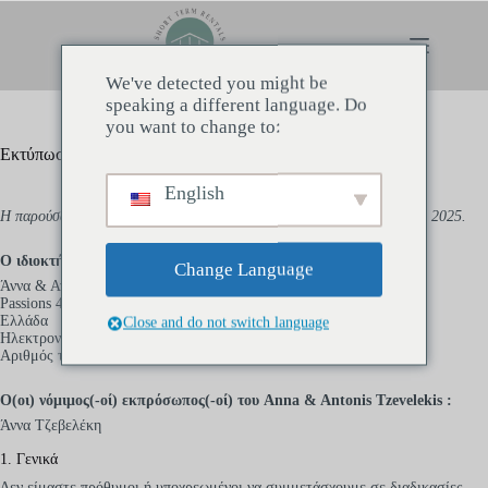
Μετάβαση
στο
περιεχόμενο
We've detected you might be
speaking a different language. Do
you want to change to:
Εκτύπωση
English
Η παρούσα σφραγίδα (Εκτύπωση) επικαιροποιήθηκε στις 23 Μάρτιος 2025.
Ο ιδιοκτήτης του παρόντος ιστότοπου είναι:
Change Language
Άννα & Αντώνης Τζεβελέκης
Passions 44, Αθήνα
Ελλάδα
Close and do not switch language
Ηλεκτρονικό ταχυδρομείο:
annatzeveleki@
hotmail.com
Αριθμός τηλεφώνου: +306989686963
Ο(οι) νόμιμος(-οί) εκπρόσωπος(-οί) του Anna & Antonis Tzevelekis :
Άννα Τζεβελέκη
1. Γενικά
Δεν είμαστε πρόθυμοι ή υποχρεωμένοι να συμμετάσχουμε σε διαδικασίες